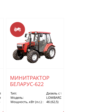
МИНИТРАКТОР
БЕЛАРУС-622
 турбонаддувом
Тип:
Дизель с турбонаддувом
i LDW 2204 (Tier 3A)
Модель:
LOMBARDINI LDW 2204Т (Tier 3A)
)
Мощность, кВт (л.с.) :
46 (62,5)