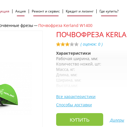
укция
Акция
Ремонт и сервис
Кредит и лизинг
Где купить?
очвенные фрезы
Почвофреза Kerland W1400
ПОЧВОФРЕЗА KERLA
( оценок:
0
)
Характеристики
Рабочая ширина, мм:
Количество ножей, шт:
Масса, кг:
Длина, мм:
Ширина, мм:
Высота,мм:
Все характеристики
Способы доставки
КУПИТЬ
Дилеры