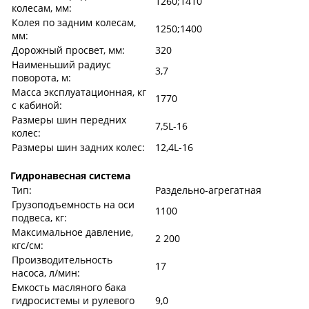
1260;1410
колесам, мм:
Колея по задним колесам,
1250;1400
мм:
Дорожный просвет, мм:
320
Наименьший радиус
3,7
поворота, м:
Масса эксплуатационная, кг
1770
с кабиной:
Размеры шин передних
7,5L-16
колес:
Размеры шин задних колес:
12,4L-16
Гидронавесная система
Тип:
Раздельно-агрегатная
Грузоподъемность на оси
1100
подвеса, кг:
Максимальное давление,
2 200
кгс/см:
Производительность
17
насоса, л/мин:
Емкость масляного бака
гидросистемы и рулевого
9,0