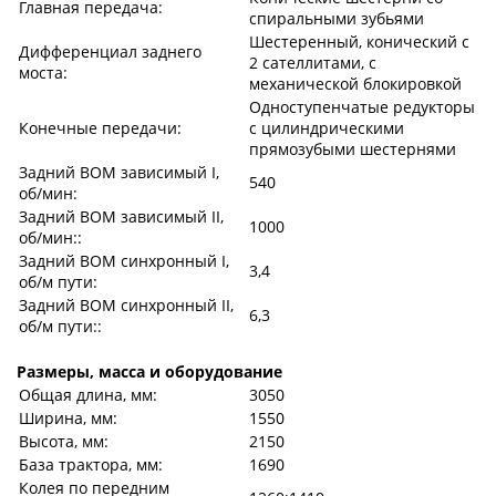
Главная передача:
спиральными зубьями
Шестеренный, конический с
Дифференциал заднего
2 сателли­тами, с
моста:
механической блокировкой
Одноступенчатые редукторы
Конечные передачи:
с цилиндрическими
прямозубыми шестернями
Задний ВОМ зависимый I,
540
об/мин:
Задний ВОМ зависимый II,
1000
об/мин::
Задний ВОМ синхронный I,
3,4
об/м пути:
Задний ВОМ синхронный II,
6,3
об/м пути::
Размеры, масса и оборудование
Общая длина, мм:
3050
Ширина, мм:
1550
Высота, мм:
2150
База трактора, мм:
1690
Колея по передним