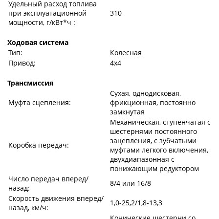
Удельный расход топлива
при эксплуатационной
310
мощности, г/кВт*ч :
Ходовая система
Тип:
Колесная
Привод:
4х4
Трансмиссия
Сухая, однодисковая,
Муфта сцепления:
фрикционная, постоянно
замкнутая
Механическая, ступенчатая с
шестернями постоянного
зацепления, с зубчатыми
Коробка передач:
муфтами легкого включения,
двухдиапазонная с
понижающим редуктором
Число передач вперед/
8/4 или 16/8
назад:
Скорость движения вперед/
1,0-25,2/1,8-13,3
назад, км/ч:
Конические шестерни со