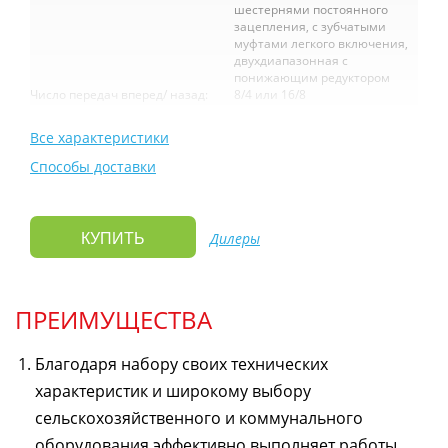
шестернями постоянного
зацепления, с зубчатыми
муфтами легкого включения,
двухдиапазонная с
понижающим редуктором
Число передач вперед/ назад:
8/4 или 16/8
Все характеристики
Способы доставки
Дилеры
КУПИТЬ
ПРЕИМУЩЕСТВА
Благодаря набору своих технических
характеристик и широкому выбору
сельскохозяйственного и коммунального
оборудования эффективно выполняет работы