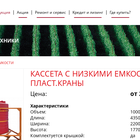
укция
Акция
Ремонт и сервис
Кредит и лизинг
Где купить?
ЕХНИКИ
мкости
КАССЕТА С НИЗКИМИ ЕМКО
ПЛАСТ.КРАНЫ
Цена:
от
Характеристики
Объем:
1000
Длина:
435
Ширина:
220
Высота:
177
Комплектуется крышкой:
да