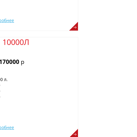
робнее
 10000Л
 170000
р
0 л.
0
0
0
робнее