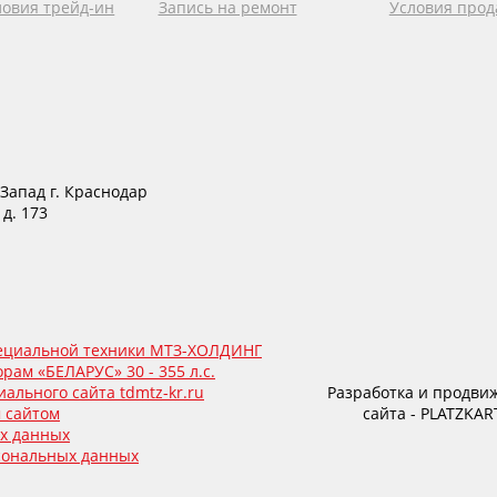
ловия трейд-ин
Запись на ремонт
Условия про
Запад г. Краснодар
 д. 173
пециальной техники МТЗ-ХОЛДИНГ
рам «БЕЛАРУС» 30 - 355 л.с.
ального сайта tdmtz-kr.ru
Разработка и продви
 сайтом
сайта - PLATZKAR
ых данных
сональных данных