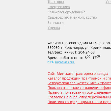
Тракторы
Ус
Спецтехника
Сельхозоборудование
Садоводство и виноградство
Запчасти
Уценка
Филиал Торгового дома МТЗ-Северо-
350080
,
г. Краснодар
,
ул. Криничная,
Тел/факс.
+7 (861) 204-24-58
00
00
Время работы:
пн-пт
8
- 17
Обратная связь
Сайт Минского тракторного завода
Каталог продукции тракторной и с
Белорусская сельхозтехника к тракто
Пользовательское соглашение офици
Правила пользования официальным
Согласие на обработку персональн
Политика конфиденциальности пер