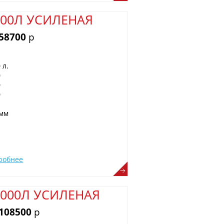
500Л УСИЛЕНАЯ
 58700
р
 л.
0
0
0
 мм
робнее
0000Л УСИЛЕНАЯ
 108500
р