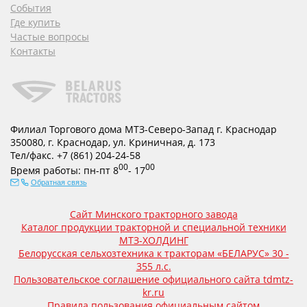
События
Где купить
Частые вопросы
Контакты
Филиал Торгового дома МТЗ-Северо-Запад г. Краснодар
350080
,
г. Краснодар
,
ул. Криничная, д. 173
Тел/факс.
+7 (861) 204-24-58
00
00
Время работы:
пн-пт
8
- 17
Обратная связь
Сайт Минского тракторного завода
Каталог продукции тракторной и специальной техники
МТЗ-ХОЛДИНГ
Белорусская сельхозтехника к тракторам «БЕЛАРУС» 30 -
355 л.с.
Пользовательское соглашение официального сайта tdmtz-
kr.ru
Правила пользования официальным сайтом