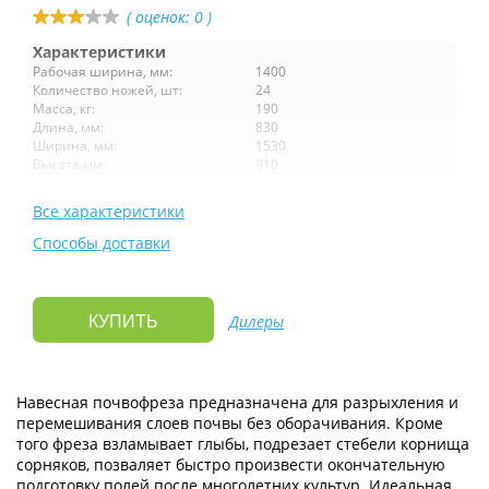
( оценок:
0
)
Характеристики
Рабочая ширина, мм:
1400
Количество ножей, шт:
24
Масса, кг:
190
Длина, мм:
830
Ширина, мм:
1530
Высота,мм:
910
Все характеристики
Способы доставки
Дилеры
КУПИТЬ
Навесная почвофреза предназначена для разрыхления и
перемешивания слоев почвы без оборачивания. Кроме
того фреза взламывает глыбы, подрезает стебели корнища
сорняков, позваляет быстро произвести окончательную
подготовку полей после многолетних культур. Идеальная