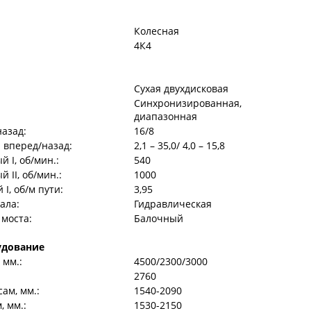
Колесная
4К4
Сухая двухдисковая
Синхронизированная,
диапазонная
назад:
16/8
 вперед/назад:
2,1 – 35,0/ 4,0 – 15,8
 I, об/мин.:
540
II, об/мин.:
1000
I, об/м пути:
3,95
ала:
Гидравлическая
 моста:
Балочный
удование
 мм.:
4500/2300/3000
2760
ам, мм.:
1540-2090
, мм.:
1530-2150