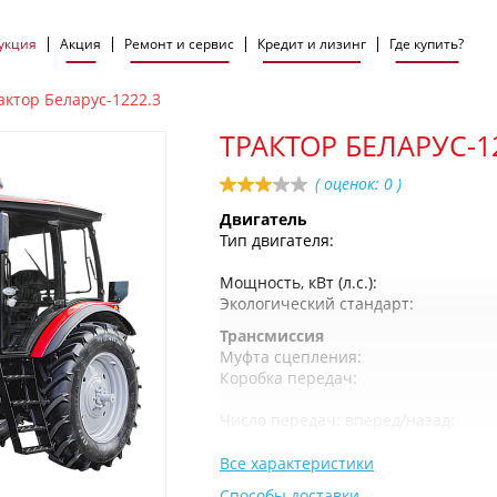
укция
Акция
Ремонт и сервис
Кредит и лизинг
Где купить?
актор Беларус-1222.3
ТРАКТОР БЕЛАРУС-1
( оценок:
0
)
Двигатель
Тип двигателя:
Мощность, кВт (л.с.):
Экологический стандарт:
Трансмиссия
Муфта сцепления:
Коробка передач:
Число передач: вперед/назад:
Все характеристики
Способы доставки