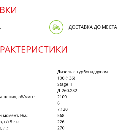
ВКИ
А
ДОСТАВКА ДО МЕСТА
АРАКТЕРИСТИКИ
Дизель с турбонаддувом
100 (136)
:
Stage II
Д-260.2S2
ащения, об/мин.:
2100
6
7,120
 момент, Нм.:
568
 г/кВтч.:
226
 л.:
270