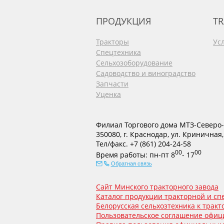
ПРОДУКЦИЯ
TR
Тракторы
Ус
Спецтехника
Сельхозоборудование
Садоводство и виноградство
Запчасти
Уценка
Филиал Торгового дома МТЗ-Северо-
350080
,
г. Краснодар
,
ул. Криничная,
Тел/факс.
+7 (861) 204-24-58
00
00
Время работы:
пн-пт
8
- 17
Обратная связь
Сайт Минского тракторного завода
Каталог продукции тракторной и с
Белорусская сельхозтехника к тракто
Пользовательское соглашение офици