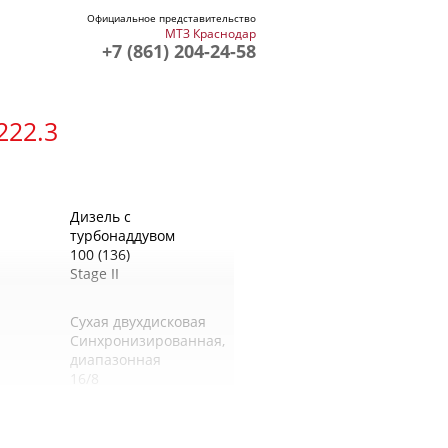
Официальное представительство
МТЗ Краснодар
+7 (861) 204-24-58
222.3
Дизель с
турбонаддувом
100 (136)
Stage II
Сухая двухдисковая
Синхронизированная,
диапазонная
16/8