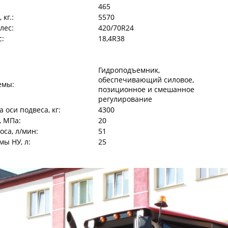
465
кг.:
5570
лес:
420/70R24
с:
18,4R38
Гидроподъемник,
обеспечивающий силовое,
емы:
позиционное и смешанное
регулирование
 оси подвеса, кг:
4300
, МПа:
20
са, л/мин:
51
мы НУ, л:
25