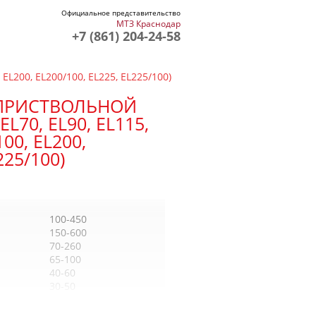
Официальное представительство
МТЗ Краснодар
+7 (861) 204-24-58
L200, EL200/100, EL225, EL225/100)
 ПРИСТВОЛЬНОЙ
L70, EL90, EL115,
100, EL200,
225/100)
100-450
150-600
70-260
65-100
40-60
30-50