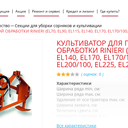
укция
Акция
Ремонт и сервис
Кредит и лизинг
Где купить?
рство
Секции для уборки сорняков и культивации
АБОТКИ RINIERI (EL70, EL90, EL115, EL140, EL170, EL170/100, E
КУЛЬТИВАТОР ДЛЯ
ОБРАБОТКИ RINIERI (E
EL140, EL170, EL170/
EL200/100, EL225, EL
( оценок:
0
)
Характеристики
Ширина ряда min, см:
Ширина ряда max, см:
Удаление от оси трактора max, см:
Ширина захвата, см:
Величина сдвига, см:
Мощность трактора, л. с.:
Все характеристики