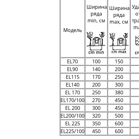
Ширина
Уд
Ширина
ряда
о
ряда
min, см
тр
max, см
ma
Модель
EL70
100
150
EL90
140
200
EL115
170
250
EL140
200
300
EL 170
250
380
EL170/100
270
450
EL 200
300
450
EL200/100
320
500
EL 225
350
600
EL225/100
450
600