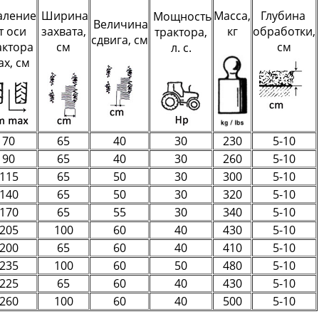
аление
Ширина
Масса,
Глубина
Мощность
Величина
т оси
захвата,
кг
обработки,
трактора,
сдвига, см
актора
см
см
л. с.
x, см
70
65
40
30
230
5-10
90
65
40
30
260
5-10
115
65
50
30
300
5-10
140
65
50
30
320
5-10
170
65
55
30
340
5-10
205
100
60
40
430
5-10
200
65
60
40
410
5-10
235
100
60
50
480
5-10
225
65
60
40
430
5-10
260
100
60
40
500
5-10