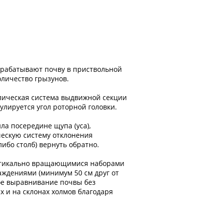
брабатывают почву в приствольной
оличество грызунов.
влическая система выдвижной секции
улируется угол роторной головки.
ла посередине щупа (уса),
ческую систему отклонения
либо столб) вернуть обратно.
ертикально вращающимися наборами
аждениями (минимум 50 см друг от
ое выравнивание почвы без
х и на склонах холмов благодаря