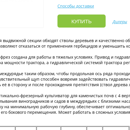
Способы доставки
КУПИТЬ
Дилеры
я выдвижной секции обходят стволы деревьев и качественно о
позволяют отказаться от применения гербицидов и уменьшить к
 фрез создана для работы в тяжелых условиях. Привод и гидра
а мощности трактора, а гидравлической системой трактора рег
междурядье таким образом, чтобы продольная ось ряда проходи
увствительный щуп способен вовремя задействовать гидравли
ь её в сторону и после прохождения препятствия (ствол дерева 
ртикально-фрезерный культиватор для каменистых почв с 4 в
елывания виноградников и садов в междурядьях с близкими нас
лку на минимальную рабочую глубину, обеспечивает оптимальн
 его бокового перемещения. Может работать в сложных условия