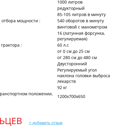
1000 литров
редукторный
85-105 литров в минуту
 отбора мощности :
540 оборотов в минуту
винтовой с манометром
16 (латунная форсунка,
регулируемая)
трактора :
60 л.с
от 0 см до 25 см
от 280 см до 480 см
Двусторонний
Регулируемый угол
наклона головки выброса
лекарств
92 кг
транспортном положении,
1200х700х650
ЬЦЕВ
+ добавить отзыв