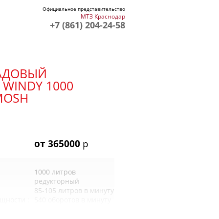
Официальное представительство
МТЗ Краснодар
+7 (861) 204-24-58
АДОВЫЙ
WINDY 1000
MOSH
от 365000
р
1000 литров
редукторный
85-105 литров в минуту
щности :
540 оборотов в минуту
винтовой с
манометром