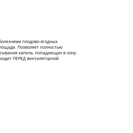
16 (латунная форсунка,
регулируемая)
болезнями плодово-ягодных
площади. Позволяет полностью
асывания капель, попадающих в зону
исходит ПЕРЕД вентиляторной