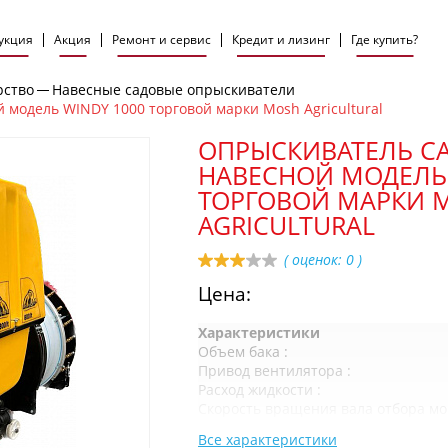
укция
Акция
Ремонт и сервис
Кредит и лизинг
Где купить?
рство
Навесные садовые опрыскиватели
модель WINDY 1000 торговой марки Mosh Agricultural
ОПРЫСКИВАТЕЛЬ С
НАВЕСНОЙ МОДЕЛЬ 
ТОРГОВОЙ МАРКИ 
AGRICULTURAL
( оценок:
0
)
Цена:
Характеристики
Объем бака :
Привод вентилятора :
Расход жидкости :
Скорость вращения вала отбора мо
Регулятор:
Все характеристики