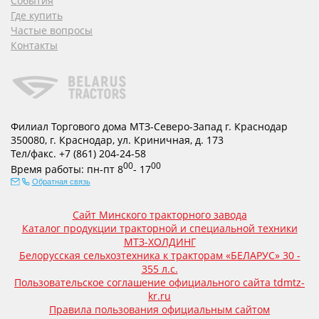
События
Где купить
Частые вопросы
Контакты
Филиал Торгового дома МТЗ-Северо-Запад г. Краснодар
350080
,
г. Краснодар
,
ул. Криничная, д. 173
Тел/факс.
+7 (861) 204-24-58
00
00
Время работы:
пн-пт
8
- 17
Обратная связь
Сайт Минского тракторного завода
Каталог продукции тракторной и специальной техники
МТЗ-ХОЛДИНГ
Белорусская сельхозтехника к тракторам «БЕЛАРУС» 30 -
355 л.с.
Пользовательское соглашение официального сайта tdmtz-
kr.ru
Правила пользования официальным сайтом