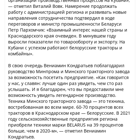
организации производственных процессов на Кубани»,
— отметил Виталий Вовк. Намерение продолжать
работу с администрацией региона и развивать новые
направления сотрудничества подтвердил в ходе
переговоров и министр промышленности Беларуси
Петр Пархомчик: «Взаимный интерес нашей страны и
Краснодарского края очевиден. В минувшем году
выросли показатели по товарообороту и экспорту. На
Кубани с успехом работают белорусские тракторы и
комбайны».
В свою очередь Вениамин Кондратьев поблагодарил
руководство Минпрома и Минского тракторного завода
за возможность посетить предприятие. «Как говорится
у нас, у славян: лучше один раз увидеть, чем сто раз
услышать. И я благодарен, что вы предоставили мне
возможность увидеть легендарное производство.
Техника Минского тракторного завода — это техника,
востребованная во всем мире. 60-70 процентов всех
тракторов в Краснодарском крае — белорусские. В 2021
году сельскохозяйственные предприятия региона
приобрели техники марки BELARUS на 39 процентов
больше, чем в 2020-м», — отметил Вениамин
Кондратьев.