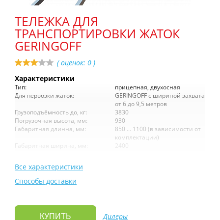
ТЕЛЕЖКА ДЛЯ
ТРАНСПОРТИРОВКИ ЖАТОК
GERINGOFF
( оценок:
0
)
Характеристики
Тип:
прицепная, двухосная
Для первозки жаток:
GERINGOFF с шириной захвата
от 6 до 9,5 метров
Грузоподъёмность до, кг:
3830
Погрузочная высота, мм:
930
Габаритная длинна, мм:
850 ... 1100 (в зависимости от
комплектации)
Габаритная ширина, мм:
2400
Все характеристики
Способы доставки
Дилеры
КУПИТЬ