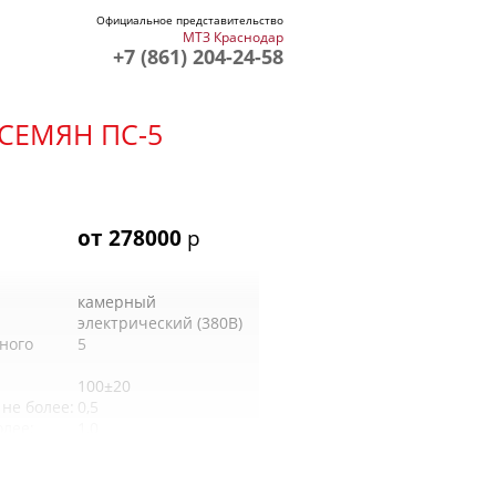
Официальное представительство
МТЗ Краснодар
+7 (861) 204-24-58
СЕМЯН ПС-5
от 278000
р
камерный
электрический (380В)
ного
5
100±20
не более:
0,5
олее:
1,0