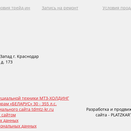
ловия трейд-ин
Запись на ремонт
Условия про
Запад г. Краснодар
 д. 173
пециальной техники МТЗ-ХОЛДИНГ
рам «БЕЛАРУС» 30 - 355 л.с.
ального сайта tdmtz-kr.ru
Разработка и продви
 сайтом
сайта - PLATZKAR
ых данных
сональных данных