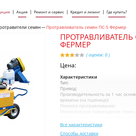
укция
Акция
Ремонт и сервис
Кредит и лизинг
Где купить?
ротравители семян
Протравливатель семян ПС-5 Фермер
ПРОТРАВЛИВАТЕЛЬ 
ФЕРМЕР
( оценок:
0
)
Цена:
Характеристики
Тип:
Привод:
Производительность за 1 час основ
времени (на пшенице):
Полнота протравливания:
Механическое повреждение семян, 
Увеличение влажности семян, не б
Все характеристики
Способы доставки