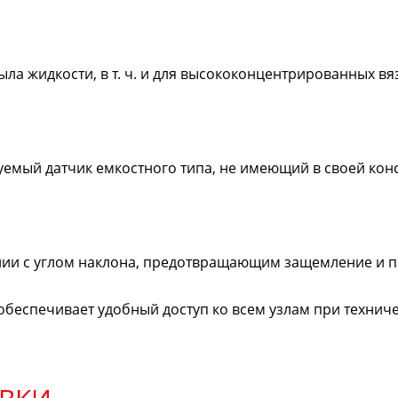
пыла жидкости,
в т. ч.
и для высококонцентрированных вяз
мый датчик емкостного типа, не имеющий в своей кон
;
алии с углом наклона, предотвращающим защемление и 
 обеспечивает удобный доступ ко всем узлам при техни