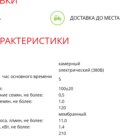
ВКИ
А
ДОСТАВКА ДО МЕСТА
АРАКТЕРИСТИКИ
камерный
электрический (380В)
1 час основного времени
5
я:
100±20
ие семян, не более:
0,5
емян, не более:
1,0
120
мембранный
са, л/мин, не более:
11,0
кВт, не более:
1,4
210