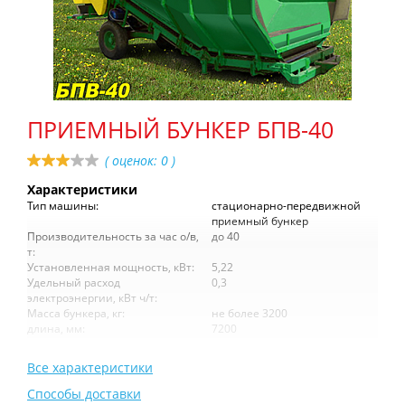
ПРИЕМНЫЙ БУНКЕР БПВ-40
( оценок:
0
)
Характеристики
Тип машины:
стационарно-передвижной
приемный бункер
Производительность за час о/в,
до 40
т:
Установленная мощность, кВт:
5,22
Удельный расход
0,3
электроэнергии, кВт ч/т:
Масса бункера, кг:
не более 3200
длина, мм:
7200
Все характеристики
Способы доставки