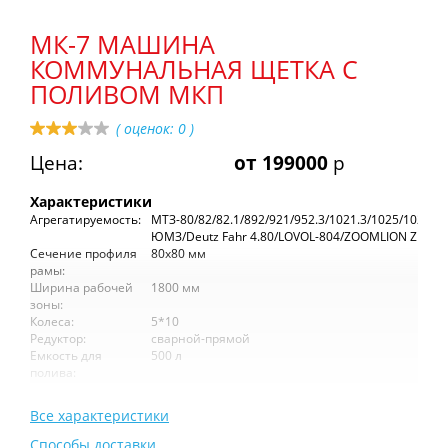
МК-7 МАШИНА
КОММУНАЛЬНАЯ ЩЕТКА С
ПОЛИВОМ МКП
( оценок:
0
)
Цена:
от 199000
р
Характеристики
Агрегатируемость:
МТЗ-80/82/82.1/892/921/952.3/1021.3/1025/1025.2/
ЮМЗ/Deutz Fahr 4.80/LOVOL-804/ZOOMLION Z16
Сечение профиля
80х80 мм
рамы:
Ширина рабочей
1800 мм
зоны:
Колеса:
5*10
Редуктор:
сварной-прямой
Емкость для
500 л
полива:
Все характеристики
Способы доставки