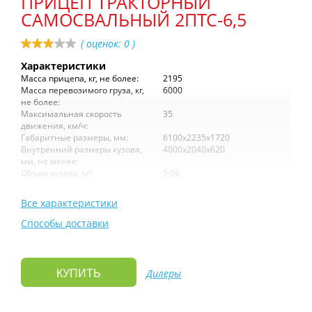
ПРИЦЕП ТРАКТОРНЫЙ
САМОСВАЛЬНЫЙ 2ПТС-6,5
( оценок:
0
)
Характеристики
Масса прицепа, кг, не более:
2195
Масса перевозимого груза, кг,
6000
не более:
Максимальная скорость
35
движения, км/ч:
Габаритные размеры, мм:
6100x2235x1720
Внутренний размеры кузова,
4000x2040x620
мм, не менее:
Объем кузова, м³:
5,06
Все характеристики
Способы доставки
Дилеры
КУПИТЬ