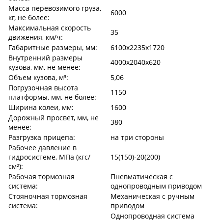
Масса перевозимого груза,
6000
кг, не более:
Максимальная скорость
35
движения, км/ч:
Габаритные размеры, мм:
6100x2235x1720
Внутренний размеры
4000x2040x620
кузова, мм, не менее:
Объем кузова, м³:
5,06
Погрузочная высота
1150
платформы, мм, не более:
Ширина колеи, мм:
1600
Дорожный просвет, мм, не
380
менее:
Разгрузка прицепа:
на три стороны
Рабочее давление в
гидросистеме, МПа (кгс/
15(150)-20(200)
см²):
Рабочая тормозная
Пневматическая с
система:
однопроводным приводом
Стояночная тормозная
Механическая с ручным
система:
приводом
Однопроводная система