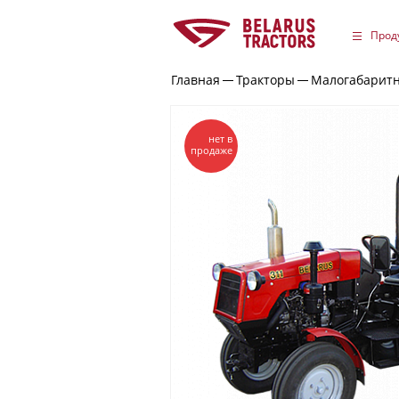
Прод
Главная
Тракторы
Малогабаритн
нет в
продаже