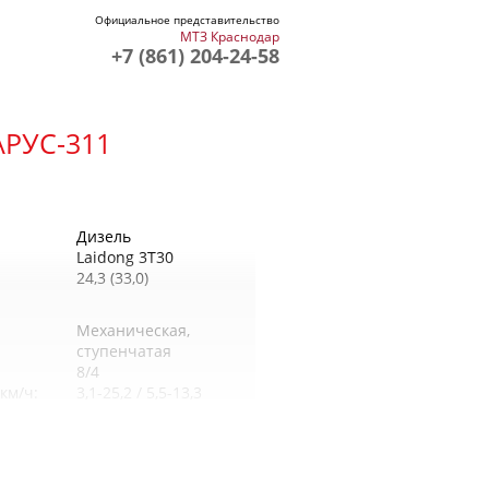
Официальное представительство
МТЗ Краснодар
+7 (861) 204-24-58
РУС-311
Дизель
Laidong 3Т30
24,3 (33,0)
Механическая,
ступенчатая
8/4
км/ч:
3,1-25,2 / 5,5-13,3