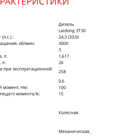
АРАКТЕРИСТИКИ
Дизель
Laidong 3Т30
л.с.) :
24,3 (33,0)
ащения, об/мин:
3000
3
, л:
1,617
 л:
26
а при эксплуатационной
258
0,6
 момент, Нм:
100
тящего момента,%:
15
Колесная
Механическая,