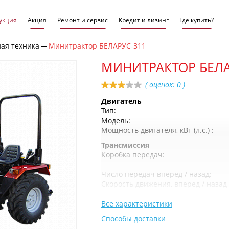
укция
Акция
Ремонт и сервис
Кредит и лизинг
Где купить?
ая техника
Минитрактор БЕЛАРУС-311
МИНИТРАКТОР БЕЛА
( оценок:
0
)
Двигатель
Тип:
Модель:
Мощность двигателя, кВт (л.с.) :
Трансмиссия
Коробка передач:
Число передач вперед / назад:
Скорость движения, вперед / назад 
Все характеристики
Способы доставки