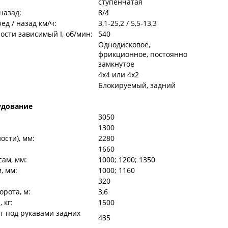
ступенчатая
назад:
8/4
ед / назад км/ч:
3,1-25,2 / 5,5-13,3
ости зависимый I, об/мин:
540
Однодисковое,
фрикционное, постоянно
замкнутое
4х4 или 4х2
Блокируемый, задний
удование
3050
1300
ости), мм:
2280
1660
сам, мм:
1000; 1200; 1350
, мм:
1000; 1160
320
рота, м:
3,6
 кг:
1500
т под рукавами задних
435