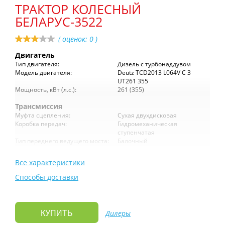
ТРАКТОР КОЛЕСНЫЙ
БЕЛАРУС-3522
( оценок:
0
)
Двигатель
Тип двигателя:
Дизель с турбонаддувом
Модель двигателя:
Deutz TCD2013 L064V C 3
UT261 355
Мощность, кВт (л.с.):
261 (355)
Трансмиссия
Муфта сцепления:
Сухая двухдисковая
Коробка передач:
Гидромеханическая
ступенчатая
Тип переднего ведущего моста:
Балочный
Все характеристики
Способы доставки
Дилеры
КУПИТЬ