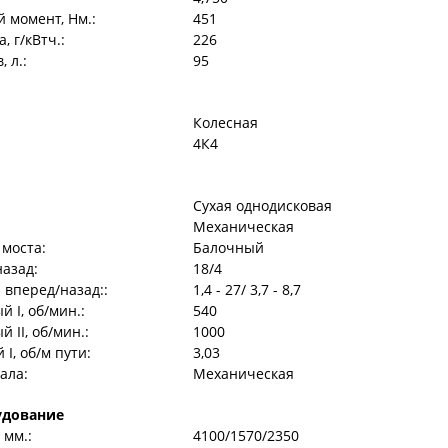
 момент, Нм.:
451
 г/кВтч.:
226
 л.:
95
Колесная
4К4
Сухая однодисковая
Механическая
 моста:
Балочный
назад:
18/4
 вперед/назад::
1,4 - 27/ 3,7 - 8,7
 I, об/мин.:
540
II, об/мин.:
1000
I, об/м пути:
3,03
ала:
Механическая
удование
 мм.:
4100/1570/2350