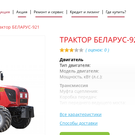
укция
Акция
Ремонт и сервис
Кредит и лизинг
Где купить?
актор БЕЛАРУС-921
ТРАКТОР БЕЛАРУС-9
( оценок:
0
)
Двигатель
Тип двигателя:
Модель двигателя:
Мощность, кВт (л.с.):
Трансмиссия
Муфта сцепления:
Коробка передач:
Тип переднего ведущего моста:
Все характеристики
Способы доставки