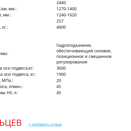
2440
ам, мм.:
1270-1400
, мм.:
1240-1620
257
кг.:
4000
Гидроподъемник,
обеспечивающий силовое,
емы:
позиционное и смешанное
регулирование
 оси подвеса,кг:
3600
 оси подвеса, кг.:
1900
 МПа.:
20
са, л/мин.:
45
мы НУ, л:
45
ЬЦЕВ
+ добавить отзыв