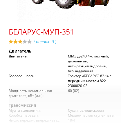
БЕЛАРУС-МУП-351
( оценок:
0
)
Двигатель
Двигатель:
ММЗ Д-243 4-х тактный,
дизельный,
четырехцилиндровый,
безнаддувный
Базовое шасси:
Трактор «БЕЛАРУС-82.1» с
передним мостом 822-
2300020-02
Мощность номинальная
60 (82)
двигателя, кВт (л.с.):
Трансмиссия
Муфта сцепления:
Сухая, однодисковая
Коробка передач:
Механическая ступенчатая
Число передач, вперед/назад:
18/4