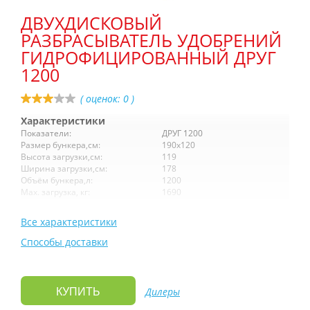
ДВУХДИСКОВЫЙ
РАЗБРАСЫВАТЕЛЬ УДОБРЕНИЙ
ГИДРОФИЦИРОВАННЫЙ ДРУГ
1200
( оценок:
0
)
Характеристики
Показатели:
ДРУГ 1200
Размер бункера,см:
190х120
Высота загрузки,см:
119
Ширина загрузки,см:
178
Объём бункера,л:
1200
Max. загрузка, кг:
1690
Все характеристики
Способы доставки
Дилеры
КУПИТЬ