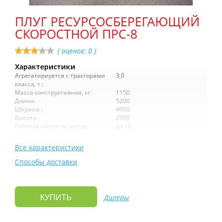
ПЛУГ РЕСУРСОСБЕРЕГАЮЩИЙ
СКОРОСТНОЙ ПРС-8
( оценок:
0
)
Характеристики
Агрегатириуется с тракторами
3,0
класса, т :
Масса конструктивная, кг:
1150
Длина:
5200
Ширина :
4900
Высота:
2000
Рабочая скорость, км/час :
до 10
Все характеристики
Способы доставки
Дилеры
КУПИТЬ