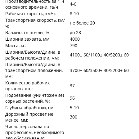
Производительность за 1 ч
4-6
основного времени, га/ч:
Рабочая скорость, км/ч:
8-10
Транспортная скорость, км/
не более 20
ч:
Влажность почвы, %:
до 28
Ширина захвата, мм:
4000
Масса, кг:
790
Ширина/Высота/Длина, в
4100± 60/1100± 40/5200± 60
рабочем положении, мм:
Ширина/Высота/Длина, в
транспортном положении,
3700± 60/3500± 40/5200± 60
мм:
Количество рабочих
37
органов, шт.:
Подрезание (уничтожение)
96
сорных растений, %:
Глубина обработки, см:
5-10
Дорожный просвет не
300
менее, мм:
Число персонала по
профессиям, необходимого
для обслуживания