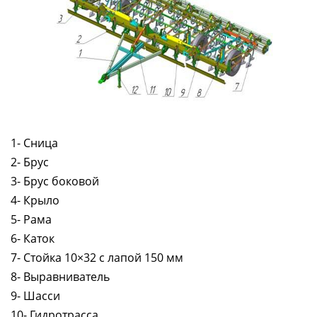
1- Сница
2- Брус
3- Брус боковой
4- Крыло
5- Рама
6- Каток
7- Стойка 10×32 с лапой 150 мм
8- Выравниватель
9- Шасси
10- Гидротрасса