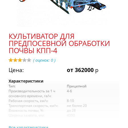
КУЛЬТИВАТОР ДЛЯ
ПРЕДПОСЕВНОЙ ОБРАБОТКИ
ПОЧВЫ КПП-4
( оценок:
0
)
Цена:
от 362000
р
Характеристики
Тип:
Прицепной
Производительность за 1 ч
4-6
основного времени, га/ч:
Рабочая скорость, км/ч:
8-10
Транспортная скорость, км/ч:
не более 20
Влажность почвы, %:
до 28
Ширина захвата, мм:
4000
Все характеристики