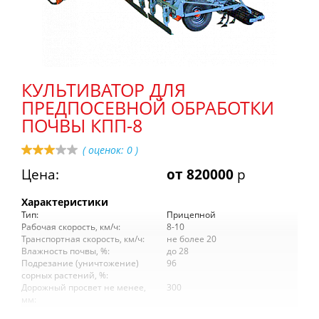
КУЛЬТИВАТОР ДЛЯ
ПРЕДПОСЕВНОЙ ОБРАБОТКИ
ПОЧВЫ КПП-8
( оценок:
0
)
Цена:
от 820000
р
Характеристики
Тип:
Прицепной
Рабочая скорость, км/ч:
8-10
Транспортная скорость, км/ч:
не более 20
Влажность почвы, %:
до 28
Подрезание (уничтожение)
96
сорных растений, %:
Дорожный просвет не менее,
300
мм: