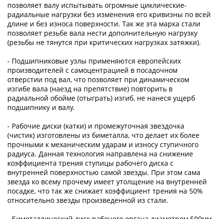
позволяет валу испытывать огромные циклические-
радиальные нагрузки без изменения его кривизны по всей
длине и без износа поверхности. Так же эта марка стали
позволяет резьбе вала нести дополнительную нагрузку
(резьбы не тянутся при критических нагрузках затяжки).
- Подшипниковые узлы применяются европейских
производителей с самоцентрацией в посадочном
отверстии под вал, что позволяет при динамическом
изгибе вала (наезд на препятствие) повторить в
радиальной обойме (отыграть) изгиб, не нанеся ущерб
подшипнику и валу.
- Рабочие диски (катки) и промежуточная звездочка
(чистик) изготовлены из биметалла, что делает их более
прочными к механическим ударам и износу ступичного
радиуса. Данная технология направлена на снижение
коэффициента трения ступицы рабочего диска с
внутренней поверхностью самой звезды. При этом сама
звезда ко всему прочему имеет утолщение на внутренней
посадке, что так же снижает коэффициент трения на 50%
относительно звезды произведенной из стали.
- Биметаллический диск рабочего органа диаметром 500мм