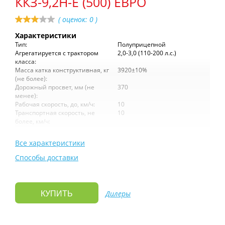
ККЗ-9,2Н-Е (500) ЕВРО
( оценок:
0
)
Характеристики
Тип:
Полуприцепной
Агрегатируется с трактором
2,0-3,0 (110-200 л.с.)
класса:
Масса катка конструктивная, кг
3920±10%
(не более):
Дорожный просвет, мм (не
370
менее):
Рабочая скорость, до, км/ч:
10
Транспортная скорость, не
10
более, км/ч:
Все характеристики
Способы доставки
Дилеры
КУПИТЬ