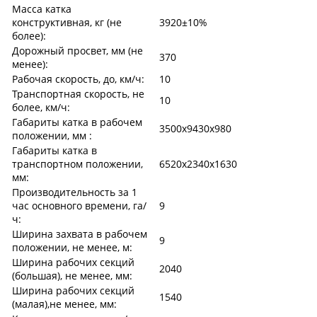
Масса катка
конструктивная, кг (не
3920±10%
более):
Дорожный просвет, мм (не
370
менее):
Рабочая скорость, до, км/ч:
10
Транспортная скорость, не
10
более, км/ч:
Габариты катка в рабочем
3500х9430х980
положении, мм :
Габариты катка в
транспортном положении,
6520х2340х1630
мм:
Производительность за 1
час основного времени, га/
9
ч:
Ширина захвата в рабочем
9
положении, не менее, м:
Ширина рабочих секций
2040
(большая), не менее, мм:
Ширина рабочих секций
1540
(малая),не менее, мм: