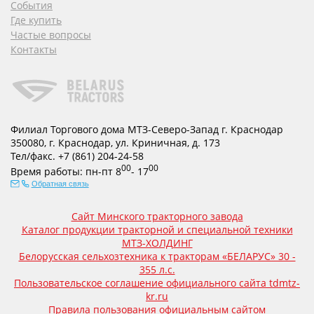
События
Где купить
Частые вопросы
Контакты
Филиал Торгового дома МТЗ-Северо-Запад г. Краснодар
350080
,
г. Краснодар
,
ул. Криничная, д. 173
Тел/факс.
+7 (861) 204-24-58
00
00
Время работы:
пн-пт
8
- 17
Обратная связь
Сайт Минского тракторного завода
Каталог продукции тракторной и специальной техники
МТЗ-ХОЛДИНГ
Белорусская сельхозтехника к тракторам «БЕЛАРУС» 30 -
355 л.с.
Пользовательское соглашение официального сайта tdmtz-
kr.ru
Правила пользования официальным сайтом