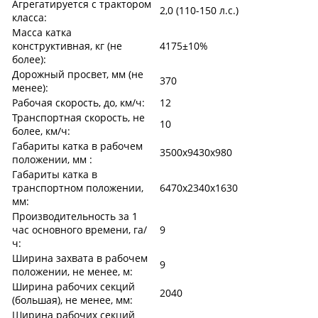
Агрегатируется с трактором
2,0 (110-150 л.с.)
класса:
Масса катка
конструктивная, кг (не
4175±10%
более):
Дорожный просвет, мм (не
370
менее):
Рабочая скорость, до, км/ч:
12
Транспортная скорость, не
10
более, км/ч:
Габариты катка в рабочем
3500х9430х980
положении, мм :
Габариты катка в
транспортном положении,
6470х2340х1630
мм:
Производительность за 1
час основного времени, га/
9
ч:
Ширина захвата в рабочем
9
положении, не менее, м:
Ширина рабочих секций
2040
(большая), не менее, мм:
Ширина рабочих секций