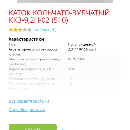
КАТОК КОЛЬЧАТО-ЗУБЧАТЫЙ
ККЗ-9,2Н-02 (510)
( оценок:
0
)
Характеристики
Тип:
Полуприцепной
Агрегатируется с трактором
2,0 (110-150 л.с.)
класса:
Масса катка конструктивная, кг
4175±10%
(не более):
Дорожный просвет, мм (не
370
менее):
Рабочая скорость, до, км/ч:
12
Транспортная скорость, не
10
более, км/ч:
Все характеристики
Способы доставки