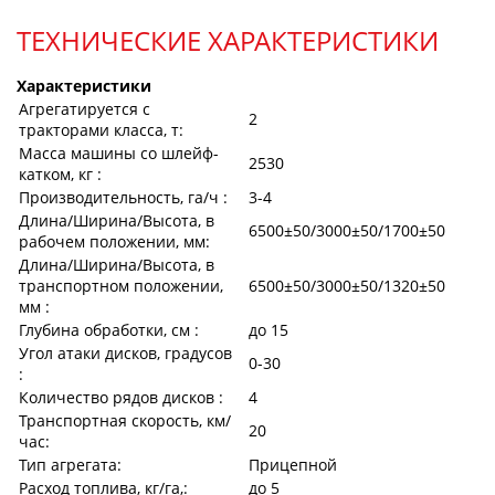
ТЕХНИЧЕСКИЕ ХАРАКТЕРИСТИКИ
Характеристики
Агрегатируется с
2
тракторами класса, т:
Масса машины со шлейф-
2530
катком, кг :
Производительность, га/ч :
3-4
Длина/Ширина/Высота, в
6500±50/3000±50/1700±50
рабочем положении, мм:
Длина/Ширина/Высота, в
транспортном положении,
6500±50/3000±50/1320±50
мм :
Глубина обработки, см :
до 15
Угол атаки дисков, градусов
0-30
:
Количество рядов дисков :
4
Транспортная скорость, км/
20
час:
Тип агрегата:
Прицепной
Расход топлива, кг/га,:
до 5