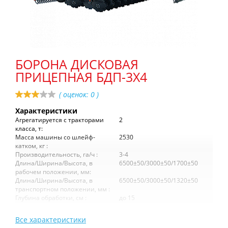
БОРОНА ДИСКОВАЯ
ПРИЦЕПНАЯ БДП-3Х4
( оценок:
0
)
Характеристики
Агрегатируется с тракторами
2
класса, т:
Масса машины со шлейф-
2530
катком, кг :
Производительность, га/ч :
3-4
Длина/Ширина/Высота, в
6500±50/3000±50/1700±50
рабочем положении, мм:
Длина/Ширина/Высота, в
6500±50/3000±50/1320±50
транспортном положении, мм :
Глубина обработки, см :
до 15
Все характеристики